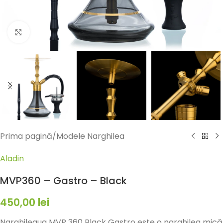
Fă clic pentru a mări
Prima pagină
/
Modele Narghilea
Aladin
MVP360 – Gastro – Black
450,00
lei
Narghileaua MVP 360 Black Gastro este o narghilea mică