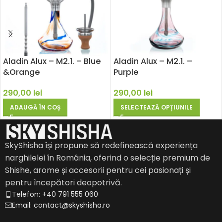
Aladin Alux – M2.1. – Blue
Aladin Alux – M2.1. –
&Orange
Purple
290,00
lei
290,00
lei
ADAUGĂ ÎN COȘ
SELECTEAZĂ OPȚIUNILE
SkyShisha își propune să redefinească experiența
narghilelei în România, oferind o selecție premium de
Shishe, arome și accesorii pentru cei pasionați și
pentru începători deopotrivă.
Telefon: +40 791 555 060
Email: contact@skyshisha.ro