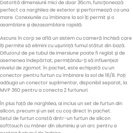
Datorită dimensiunii mici de doar 36cm, funcționează
perfect ca narghilea de exterior și performează ca una
mare. Conexiunile cu îmbinare la sol îți permit și o
asamblare și dezasamblare rapidă.
Ascuns în corp se află un sistem cu cameră închisă care
îți permite să elimini cu ușurință fumul stătut din bază.
Difuzorul de pe tubul de imersiune poate fi reglat și de
asemenea îndepărtat, permițându-ți să influențezi
nivelul de zgomot. În pachet, este echipată cu un
conector pentru furtun cu îmbinare la sol de 18/8. Poți
adăuga un conector suplimentar, disponibil separat, la
MVP 360 pentru a conecta 2 furtunuri.
În plus față de narghilea, ai inclus un set de furtun din
silicon, precum și un set cu coș direct în pachet.
Setul de furtun constă dintr-un furtun de silicon
softtouch cu mâner din aluminiu și un arc pentru a