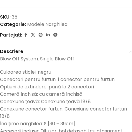
SKU:
35
Categorie:
Modele Narghilea
Partajați:
Descriere
Blow Off System: Single Blow Off
Culoarea sticlei: negru
Conectori pentru furtun: 1 conector pentru furtun
Opțiuni de extindere: până la 2 conectori
Cameră închisă: cu cameră închisă
Conexiune țeavă: Conexiune țeavă 18/8
Conexiune conector furtun: Conexiune conector furtun
18/8
Înălțime narghilea: S [30 – 39cm]
Accesorii incluse: Difuzor, bol detașabil cu atașament