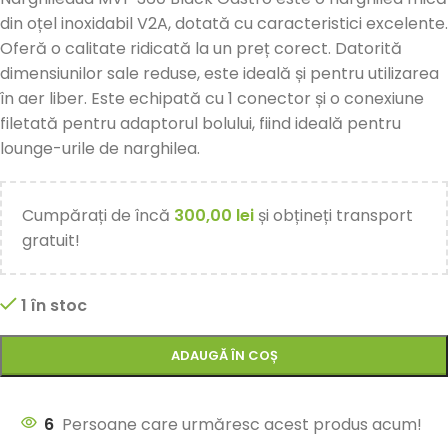
din oțel inoxidabil V2A, dotată cu caracteristici excelente.
Oferă o calitate ridicată la un preț corect. Datorită
dimensiunilor sale reduse, este ideală și pentru utilizarea
în aer liber. Este echipată cu 1 conector și o conexiune
filetată pentru adaptorul bolului, fiind ideală pentru
lounge-urile de narghilea.
Cumpărați de încă
300,00
lei
și obțineți transport
gratuit!
1 în stoc
ADAUGĂ ÎN COȘ
6
Persoane care urmăresc acest produs acum!