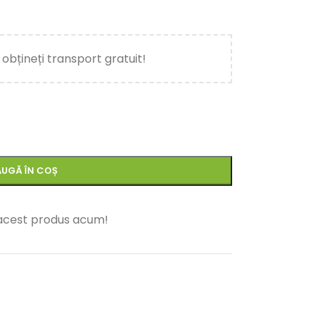
i obțineți transport gratuit!
UGĂ ÎN COȘ
acest produs acum!