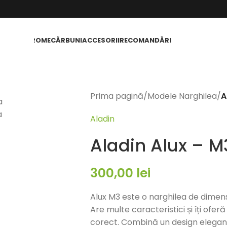
RGHILEA
AROME
CĂRBUNI
ACCESORII
RECOMANDĂRI
Prima pagină
/
Modele Narghilea
/
A
a
a
Aladin
Aladin Alux – M3
300,00
lei
Alux M3 este o narghilea de dimens
Are multe caracteristici și îți oferă
corect. Combină un design elegant