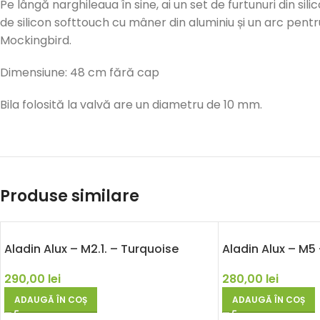
Pe lângă narghileaua în sine, ai un set de furtunuri din si
de silicon softtouch cu mâner din aluminiu și un arc pentr
Mockingbird.
Dimensiune: 48 cm fără cap
Bila folosită la valvă are un diametru de 10 mm.
Produse similare
Aladin Alux – M2.1. – Turquoise
Aladin Alux – M5 
290,00
lei
280,00
lei
ADAUGĂ ÎN COȘ
ADAUGĂ ÎN COȘ