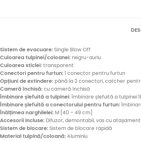
DES
Sistem de evacuare:
Single Blow Off
Culoarea tulpinei/coloanei:
negru-auriu
Culoarea sticlei:
transparent
Conectori pentru furtun:
1 conector pentru furtun
Opțiuni de extindere:
până la 2 conectori, catcher pentr
Cameră închisă:
cu cameră închisă
Îmbinare șlefuită a tulpinei:
Îmbinare șlefuită a tulpinei 
Îmbinare șlefuită a conectorului pentru furtun:
Îmbinare
Înălțimea narghilelei:
M [40 – 49 cm]
Accesorii incluse:
Difuzor, demontabil, vas cu atașament 
Sistem de blocare:
Sistem de blocare rapidă
Material tulpină/coloană:
Aluminiu