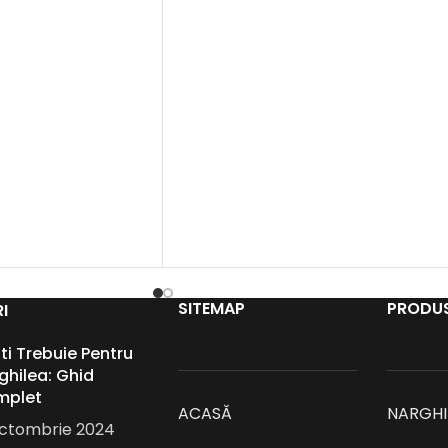
SITEMAP
PRODU
I
Iti Trebuie Pentru
ghilea: Ghid
mplet
ACASĂ
NARGHI
octombrie 2024