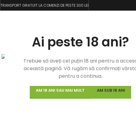
TRANSPORT GRATUIT LA COMENZI DE PESTE 300 LEI
MODELE NA
Ai peste 18 ani?
Trebuie să aveți cel puțin 18 ani pentru a acces
această pagină. Vă rugăm să confirmați vârst
pentru a continua.
AM 18 ANI SAU MAI MULT
AM SUB 18 ANI