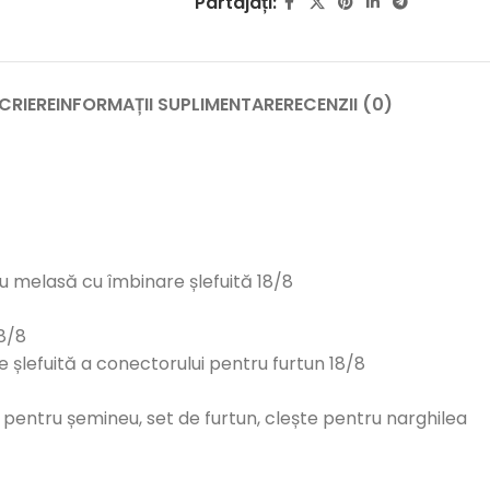
Partajați:
CRIERE
INFORMAȚII SUPLIMENTARE
RECENZII (0)
u melasă cu îmbinare șlefuită 18/8
18/8
 șlefuită a conectorului pentru furtun 18/8
pentru șemineu, set de furtun, clește pentru narghilea