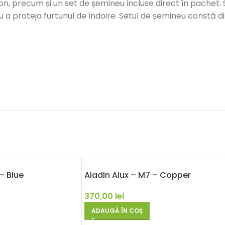
licon, precum și un set de șemineu incluse direct în pachet.
u a proteja furtunul de îndoire. Setul de șemineu constă d
– Blue
Aladin Alux – M7 – Copper
370,00
lei
ADAUGĂ ÎN COȘ