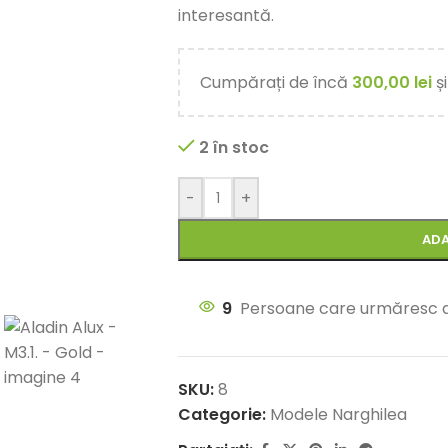
interesantă.
Cumpărați de încă
300,00
lei
ș
2 în stoc
-
+
ADA
9
Persoane care urmăresc 
SKU:
8
Categorie:
Modele Narghilea