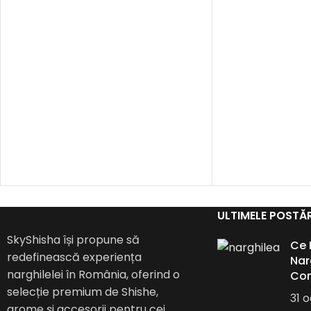
ULTIMELE POSTĂR
SkyShisha își propune să
Ce 
redefinească experiența
Nar
narghilelei în România, oferind o
Co
selecție premium de Shishe,
31 
arome și accesorii pentru cei