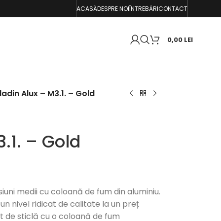
ACASĂ
DESPRE NOI
ÎNTREBĂRI
CONTACT
0,00
LEI
ladin Alux – M3.1. – Gold
.1. – Gold
iuni medii cu coloană de fum din aluminiu.
 un nivel ridicat de calitate la un preț
 de sticlă cu o coloană de fum