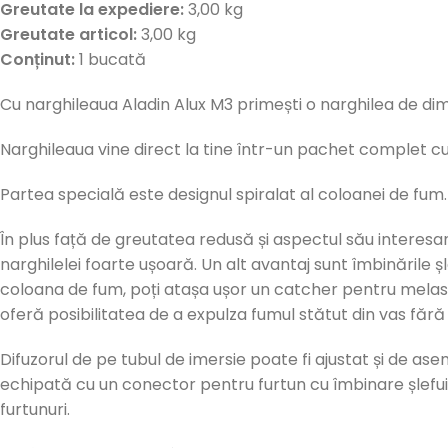
Greutate la expediere:
3,00 kg
Greutate articol:
3,00 kg
Conținut:
1 bucată
Cu narghileaua Aladin Alux M3 primești o narghilea de dim
Narghileaua vine direct la tine într-un pachet complet cu
Partea specială este designul spiralat al coloanei de fum.
În plus față de greutatea redusă și aspectul său interesa
narghilelei foarte ușoară. Un alt avantaj sunt îmbinările 
coloana de fum, poți atașa ușor un catcher pentru melasă c
oferă posibilitatea de a expulza fumul stătut din vas făr
Difuzorul de pe tubul de imersie poate fi ajustat și de a
echipată cu un conector pentru furtun cu îmbinare șlefui
furtunuri.