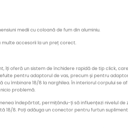
ensiuni medii cu coloană de fum din aluminiu.
 multe accesorii la un preț corect.
nt, îți oferă un sistem de închidere rapidă de tip click, 
șlefuite pentru adaptorul de vas, precum și pentru adaptor
u îmbinare 18/8 la narghilea. În interiorul corpului se af
ă nicio problemă.
semenea îndepărtat, permițându-ți să influențezi nivelul d
tă 18/8. Poți adăuga un conector pentru furtun suplimenta